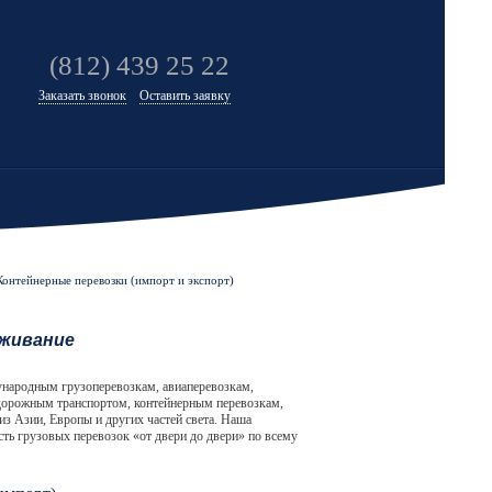
(812) 439 25 22
Заказать звонок
Оставить заявку
Контейнерные перевозки (импорт и экспорт)
уживание
народным грузоперевозкам, авиаперевозкам,
дорожным транспортом, контейнерным перевозкам,
з Азии, Европы и других частей света. Наша
ть грузовых перевозок «от двери до двери» по всему