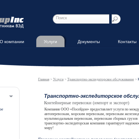
О компании
Услуги
Документы
Контакты
Главная
>
Услуги
>
Транспортно-экспедиторское обслуживание
>
Транспортно-экспедиторское обсл
Контейнерные перевозки (импорт и экспорт)
ое
Компания OOO «Посейдон» предоставляет услуги по между
автоперевозкам, морским перевозкам, перевозкам железно
мультимодальным перевозкам, перевозкам сборных грузов и
транспортно-экспедиторская компания гарантирует надежнос
миру!