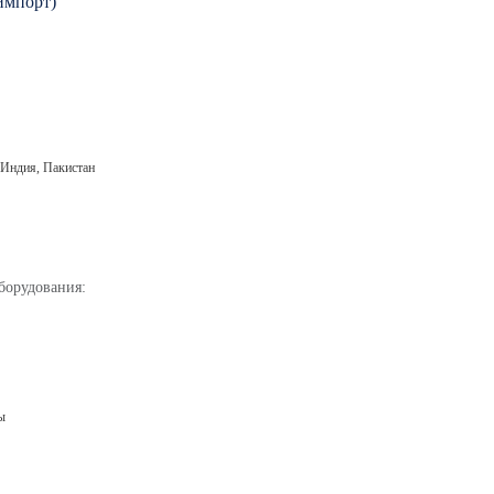
импорт)
 Индия, Пакистан
борудования:
ы