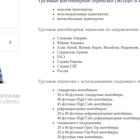
Грузовые контейнерные перевозки (экспорт и 
морским транспортом;
железнодорожным транспортом;
автомобильным транспортом.
Грузовые контейнерные перевозки по направлениям:
Северная Америка
Южная Америка
Азия: Китай, Япония, Корея, Малайзия, Индонезия,
Саудовская Аравия
ОАЭ
Страны Европы
Страны СНГ
Россия
Грузовые перевозки с использованием следующего о
стандартных контейнеров:
диторская
20 и 40-футовые стандартные контейнеры,
40-футовые High Cube контейнеры,
 «Логус»
45-футовые High Cube контейнеры
рефрижераторных контейнеров:
20 и 40-футовые рефрижераторные контейнеры,
40-футовые High Cube рефрижераторные контейнер
специального оборудования:
20 и 40-футовые Open Top контейнеры,
20 и 40-футовые Flat Rack контейнеры,
20-футовые танк контейнеры.